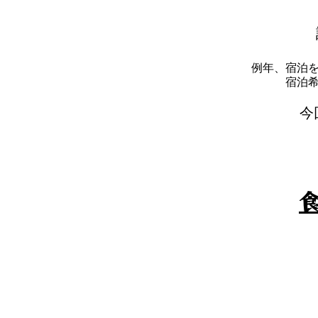
例年、宿泊
​宿
​