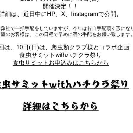
​開催決定！！
詳細は、近日中にHP、X、Instagramで公開。
を弊社で一括手配をしていますが、今年は各自手配頂く形にな
泊希望のお客様は、この日程で早めに宿の手配をお願い致します
今回は、10日(日)は、爬虫類クラブ様とコラボ企画
​食虫サミットwithハチクラ祭り
食虫サミットお申込みはこちらから
食虫サミットwithハチクラ祭り
​詳細はこちらから