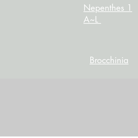
Nepenthes 1
A~L
​Brocchinia