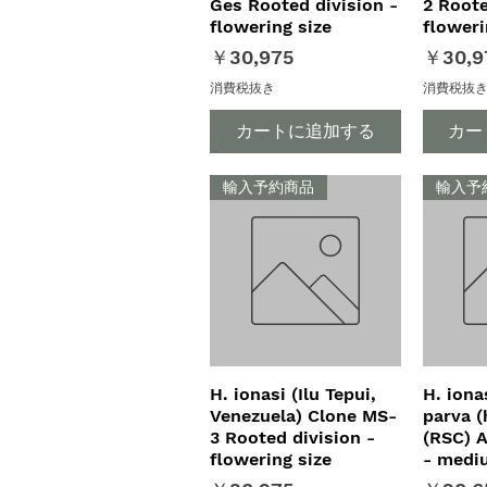
Ges Rooted division -
2 Roote
flowering size
floweri
価格
価格
￥30,975
￥30,9
消費税抜き
消費税抜
カートに追加する
カー
輸入予約商品
輸入予
H. ionasi (Ilu Tepui,
クイックビュー
H. iona
ク
Venezuela) Clone MS-
parva (
3 Rooted division -
(RSC) A
flowering size
- medi