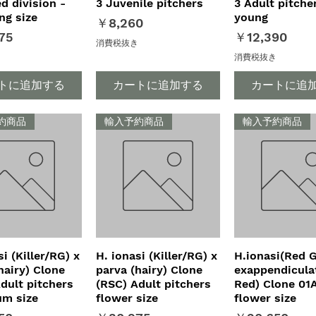
d division -
3 Juvenile pitchers
3 Adult pitche
ng size
young
価格
￥8,260
価格
75
￥12,390
消費税抜き
き
消費税抜き
トに追加する
カートに追加する
カートに追
約商品
輸入予約商品
輸入予約商品
si (Killer/RG) x
イックビュー
H. ionasi (Killer/RG) x
クイックビュー
H.ionasi(Red G
クイックビ
hairy) Clone
parva (hairy) Clone
exappendiculat
dult pitchers
(RSC) Adult pitchers
Red) Clone 01
um size
flower size
flower size