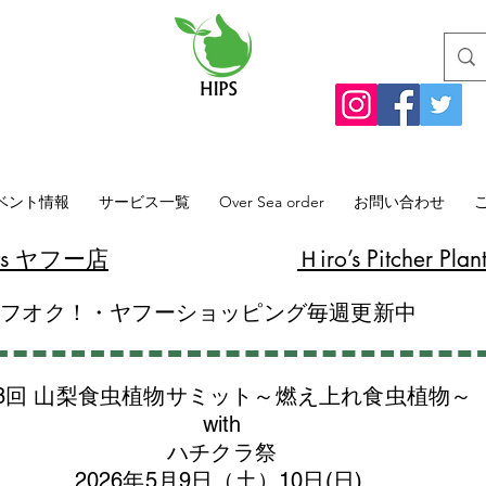
ベント情報
サービス一覧
Over Sea order
お問い合わせ
lants ヤフー店
​Ｈiro’s Pitcher
ヤフオク！・ヤフーショッピング毎週更新中
8回 山梨食虫植物サミット～燃え上れ食虫植物～
with
​ハチクラ祭
2026年5月9日（土）10日(日)