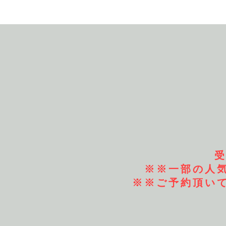
受
​※※一部の
​※※ご予約頂