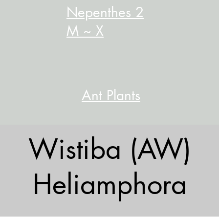
Nepenthes 2
M ~ X
Ant Plants
Wistiba (AW)
Heliamphora