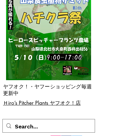
ヤフオク！・ヤフーショッピング毎週
更新中
​Ｈiro’s Pitcher Plants ヤフオク！店