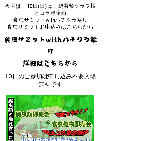
​今回は、10日(日)は、爬虫類クラブ様
とコラボ企画
​食虫サミットwithハチクラ祭り
食虫サミットお申込みはこちらから
食虫サミットwithハチクラ祭
り
​詳細はこちらから
10日のご参加は申し込み不要入場
無料です