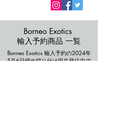
Borneo Exotics
​輸入予約商品 一覧
Borneo Exotics 輸入予約の2024年
5月6日締め切り分は現在発注中で
す。
入荷までしばらくお待ちくださ
い。
入荷見込みは、6月中下旬となり
ます。
メールマガジン
食虫植物かわら版