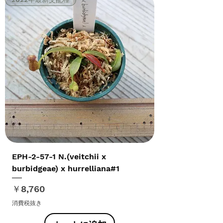
EPH-2-57-1 N.(veitchii x
burbidgeae) x hurrelliana#1
価格
￥8,760
消費税抜き