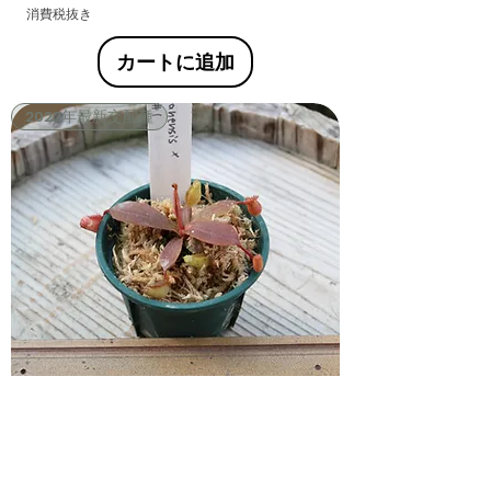
消費税抜き
カートに追加
2022年最新交配種
BE-3651 N.palawanensis x
hurrelliana#1