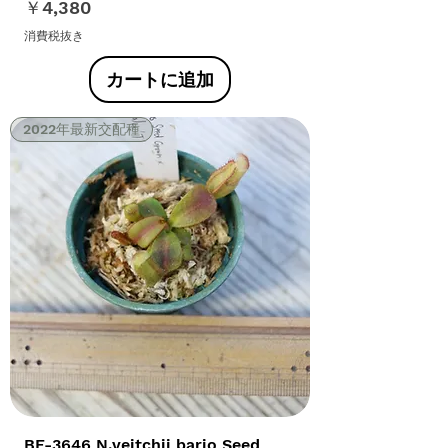
価格
￥4,380
消費税抜き
カートに追加
2022年最新交配種
BE-3646 N.veitchii bario Seed