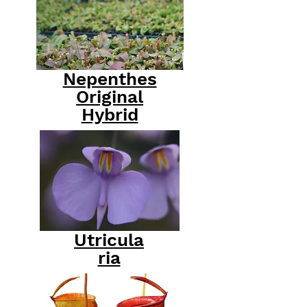
Nepenthes
Original
Hybrid
Utricula
ria