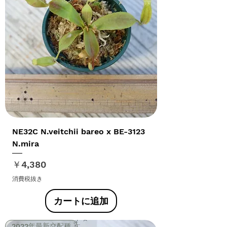
NE32C N.veitchii bareo x BE-3123
N.mira
価格
￥4,380
消費税抜き
カートに追加
2022年最新交配種