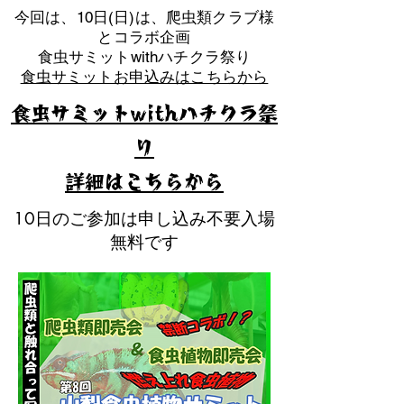
​今回は、10日(日)は、爬虫類クラブ様
とコラボ企画
​食虫サミットwithハチクラ祭り
食虫サミットお申込みはこちらから
食虫サミットwithハチクラ祭
り
​詳細はこちらから
10日のご参加は申し込み不要入場
無料です