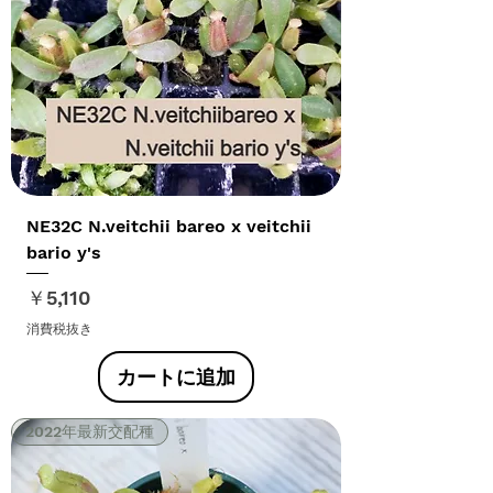
NE32C N.veitchii bareo x veitchii
bario y's
価格
￥5,110
消費税抜き
カートに追加
2022年最新交配種