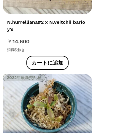
N.hurrelliana#2 x N.veitchii bario
y's
価格
￥14,600
消費税抜き
カートに追加
2022年最新交配種