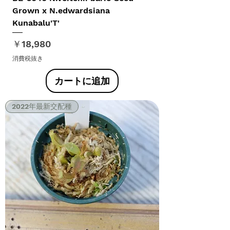
Grown x N.edwardsiana
Kunabalu'T'
価格
￥18,980
消費税抜き
カートに追加
2022年最新交配種