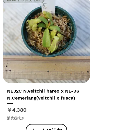
NE32C N.veitchii bareo x NE-96
N.Cemerlang(veitchii x fusca)
価格
￥4,380
消費税抜き