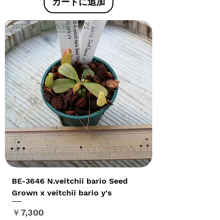
カートに追加
2022年最新交配種
BE-3646 N.veitchii bario Seed
Grown x veitchii bario y's
価格
￥7,300