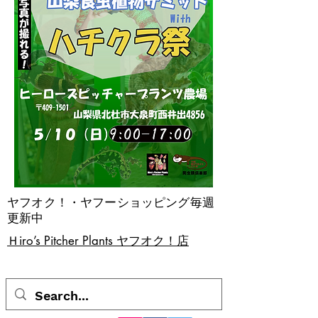
ヤフオク！・ヤフーショッピング毎週
更新中
​Ｈiro’s Pitcher Plants ヤフオク！店