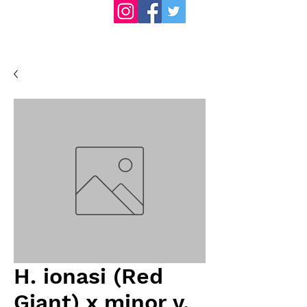
H. ionasi (Red
Giant) x minor v.