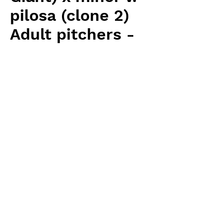
pilosa (clone 2)
Adult pitchers -
young
価
￥12,390
格
消費税抜き
数量
*
カートに追加する
Wistuba(AW) 輸入予約苗 Heliamphora
お支払方法について