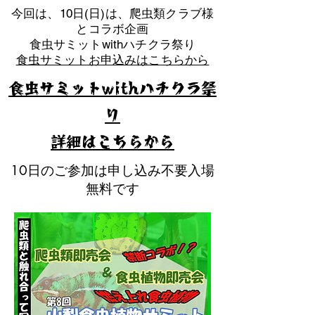
​今回は、10日(日)は、爬虫類クラブ様
とコラボ企画
​食虫サミットwithハチクラ祭り
食虫サミットお申込みはこちらから
食虫サミットwithハチクラ祭
り
​詳細はこちらから
10日のご参加は申し込み不要入場
無料です