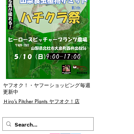
ヤフオク！・ヤフーショッピング毎週
更新中
​Ｈiro’s Pitcher Plants ヤフオク！店