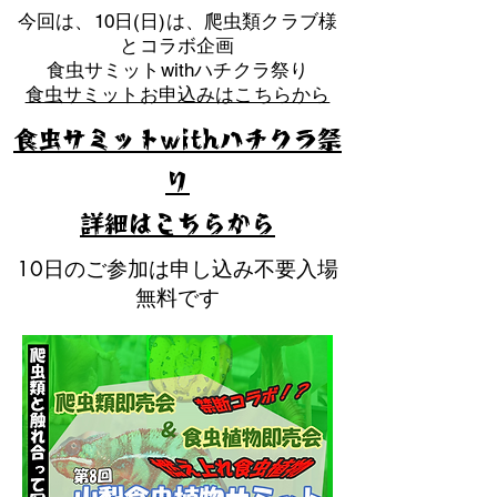
​今回は、10日(日)は、爬虫類クラブ様
とコラボ企画
​食虫サミットwithハチクラ祭り
食虫サミットお申込みはこちらから
食虫サミットwithハチクラ祭
り
​詳細はこちらから
10日のご参加は申し込み不要入場
無料です