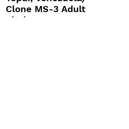
Clone MS-3 Adult
pitchers - young
価
￥12,390
格
消費税抜き
数量
*
カートに追加する
Wistuba(AW) 輸入予約苗 Heliamphora
お支払方法について
輸入予約商品の場合には、お支払