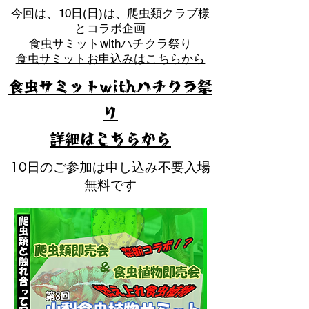
​今回は、10日(日)は、爬虫類クラブ様
とコラボ企画
​食虫サミットwithハチクラ祭り
食虫サミットお申込みはこちらから
食虫サミットwithハチクラ祭
り
​詳細はこちらから
10日のご参加は申し込み不要入場
無料です