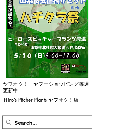
ヤフオク！・ヤフーショッピング毎週
更新中
​Ｈiro’s Pitcher Plants ヤフオク！店