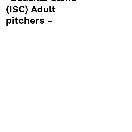
(ISC) Adult
pitchers -
medium size
価
￥20,650
格
消費税抜き
数量
*
カートに追加する
Wistuba(AW) 輸入予約苗 Heliamphora
お支払方法について