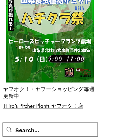
ヤフオク！・ヤフーショッピング毎週
更新中
​Ｈiro’s Pitcher Plants ヤフオク！店