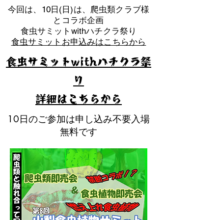
​今回は、10日(日)は、爬虫類クラブ様
とコラボ企画
​食虫サミットwithハチクラ祭り
食虫サミットお申込みはこちらから
食虫サミットwithハチクラ祭
り
​詳細はこちらから
10日のご参加は申し込み不要入場
無料です