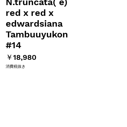
N.truncata( e)
red x red x
edwardsiana
Tambuuyukon
#14
価
￥18,980
格
消費税抜き
数量
*
カートに追加する
Hiro's Pitcher Plants オリジナル実生苗