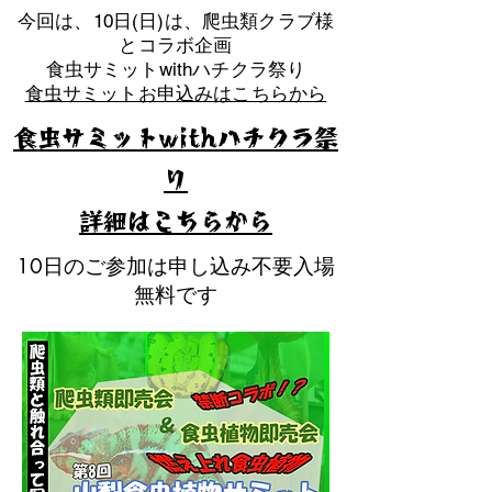
​今回は、10日(日)は、爬虫類クラブ様
とコラボ企画
​食虫サミットwithハチクラ祭り
食虫サミットお申込みはこちらから
食虫サミットwithハチクラ祭
り
​詳細はこちらから
10日のご参加は申し込み不要入場
無料です