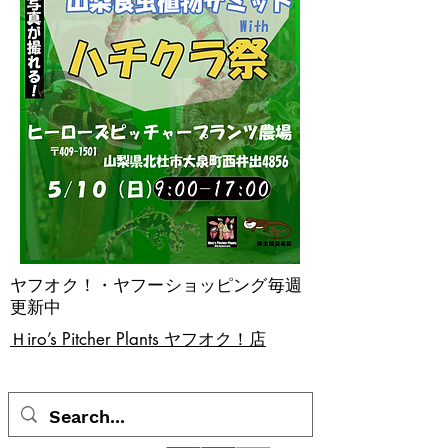
ヤフオク！・ヤフーショッピング毎週
更新中
​Ｈiro’s Pitcher Plants ヤフオク！店