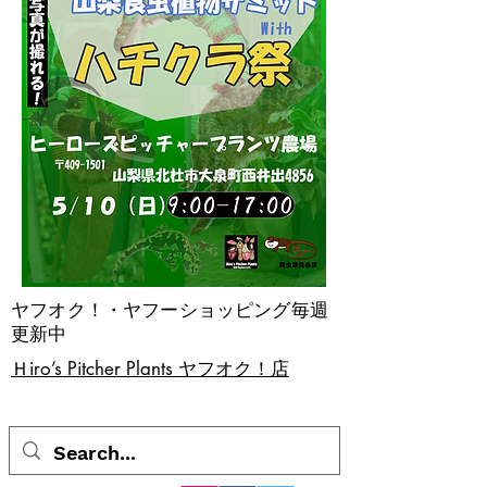
ヤフオク！・ヤフーショッピング毎週
更新中
​Ｈiro’s Pitcher Plants ヤフオク！店