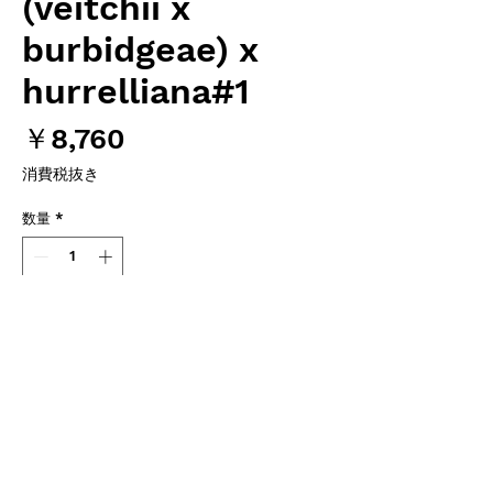
(veitchii x
burbidgeae) x
hurrelliana#1
価
￥8,760
格
消費税抜き
数量
*
カートに追加する
Hiro's Pitcher Plants オリジナル実生苗
Female
N.veitchii x burbidgeae EPH-2-57-1
Exotica Plants より導入の実生個体