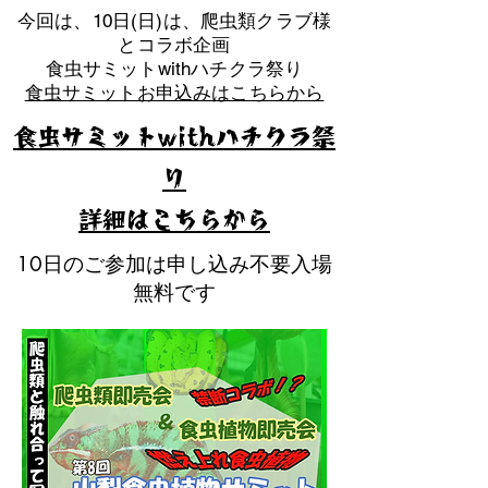
​今回は、10日(日)は、爬虫類クラブ様
とコラボ企画
​食虫サミットwithハチクラ祭り
食虫サミットお申込みはこちらから
食虫サミットwithハチクラ祭
り
​詳細はこちらから
10日のご参加は申し込み不要入場
無料です