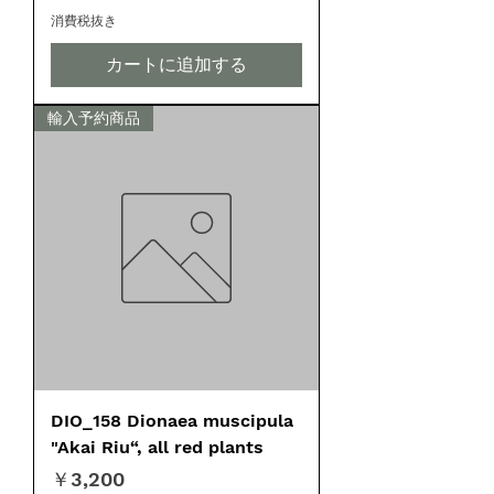
消費税抜き
カートに追加する
輸入予約商品
DIO_158 Dionaea muscipula
"Akai Riu“, all red plants
価格
￥3,200