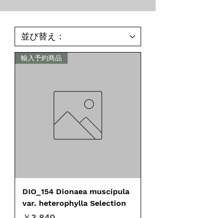
輸入予約商品
DIO_154 Dionaea muscipula
var. heterophylla Selection
価格
￥3,840