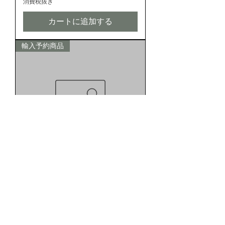
消費税抜き
カートに追加する
輸入予約商品
DIO_13 Dionaea muscipula
"BCP Akai Riu Clone F15“
価格
￥2,880
消費税抜き