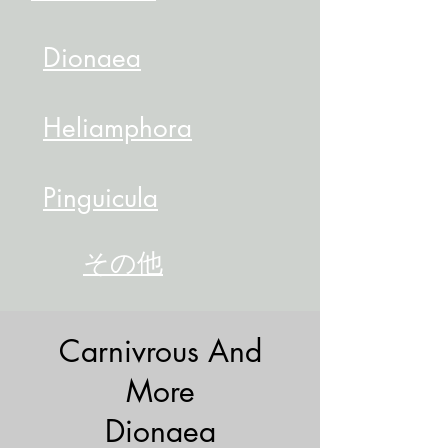
Dionaea
Heliamphora
Pinguicula
​その他
Carnivrous And
More
Dionaea