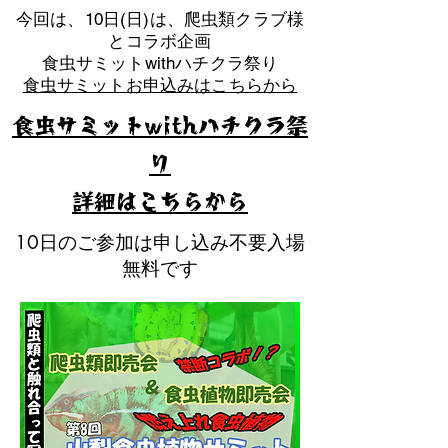
​今回は、10日(日)は、爬虫類クラブ様
とコラボ企画
​食虫サミットwithハチクラ祭り
食虫サミットお申込みはこちらから
食虫サミットwithハチクラ祭
り
​詳細はこちらから
10日のご参加は申し込み不要入場
無料です