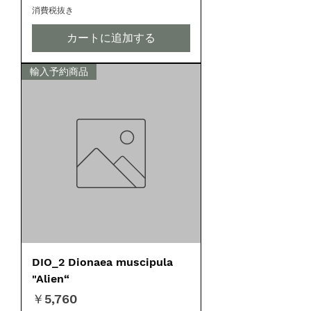
消費税抜き
カートに追加する
輸入予約商品
DIO_2 Dionaea muscipula
"Alien“
価格
￥5,760