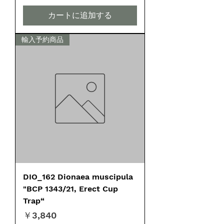
カートに追加する
輸入予約商品
DIO_162 Dionaea muscipula
"BCP 1343/21, Erect Cup
Trap“
価格
￥3,840