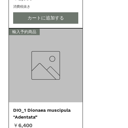
消費税抜き
カートに追加する
輸入予約商品
DIO_1 Dionaea muscipula
"Adentata“
価格
￥6,400