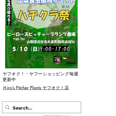
ヤフオク！・ヤフーショッピング毎週
更新中
​Ｈiro’s Pitcher Plants ヤフオク！店