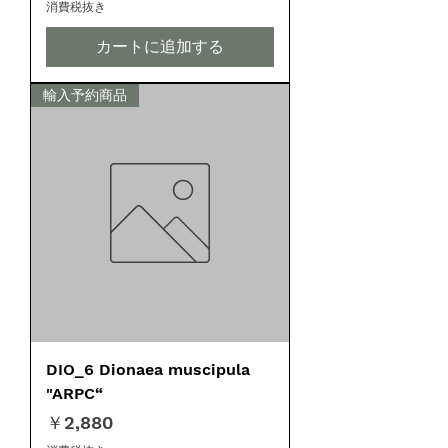
消費税抜き
カートに追加する
輸入予約商品
DIO_6 Dionaea muscipula
"ARPC“
価格
￥2,880