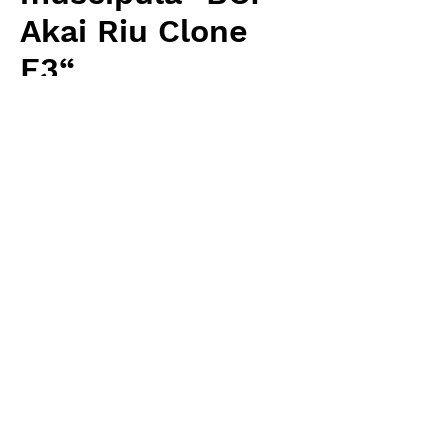
Akai Riu Clone
F3“
価
￥3,200
格
消費税抜き
数量
*
カートに追加する
Carnivrous And More 輸入予約苗
Dionaea
お支払方法について