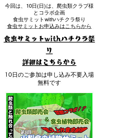
​今回は、10日(日)は、爬虫類クラブ様
とコラボ企画
​食虫サミットwithハチクラ祭り
食虫サミットお申込みはこちらから
食虫サミットwithハチクラ祭
り
​詳細はこちらから
10日のご参加は申し込み不要入場
無料です