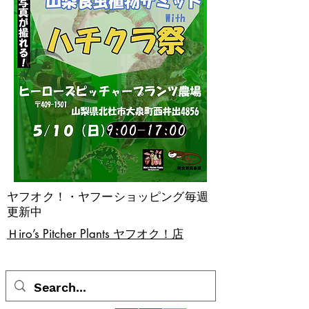
ヤフオク！・ヤフーショッピング毎週
更新中
​Ｈiro’s Pitcher Plants ヤフオク！店