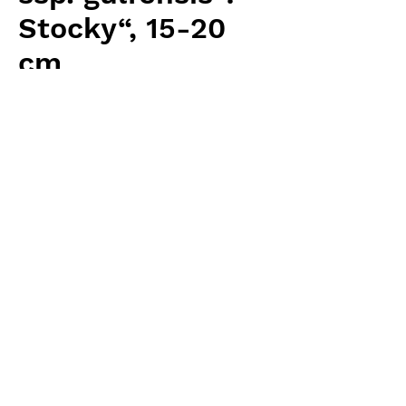
Stocky“, 15-20
cm
価
￥4,480
格
消費税抜き
数量
*
カートに追加する
Carnivrous And More 輸入予約苗
Sarracenia
お支払方法について