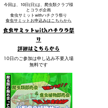
​今回は、10日(日)は、爬虫類クラブ様
とコラボ企画
​食虫サミットwithハチクラ祭り
食虫サミットお申込みはこちらから
食虫サミットwithハチクラ祭
り
​詳細はこちらから
10日のご参加は申し込み不要入場
無料です