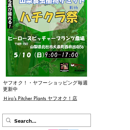
ヤフオク！・ヤフーショッピング毎週
更新中
​Ｈiro’s Pitcher Plants ヤフオク！店