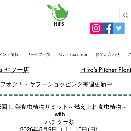
ベント情報
サービス一覧
Over Sea order
お問い合わせ
lants ヤフー店
​Ｈiro’s Pitcher
ヤフオク！・ヤフーショッピング毎週更新中
8回 山梨食虫植物サミット～燃え上れ食虫植物～
with
​ハチクラ祭
2026年5月9日（土）10日(日)