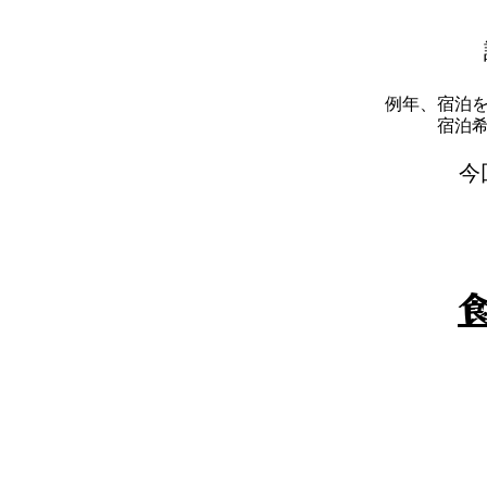
例年、宿泊
​宿
​