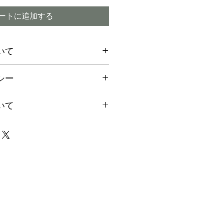
ートに追加する
いて
場合には、お支払方法に関
シー
引換
をご選択ください
ご希望のお客様は備考欄より
付期間内であってもキャン
いて
用の旨お伝えください。
ので予めご了承下さい
aypalご決済の方法をご案
は、早い場合で1～2か月、
届け致します
4か月程度かかる場合もござ
イミング】
事前に配達指定が出来ませ
商品の破損または注文と違
場合は、責任を持ってお取
なりましたら、事前にご連
ただきますが、商品の特性
で、迅速にお受け取り下さ
、株が確保できない場合が
の場合にはご注文キャンセ
ついて】