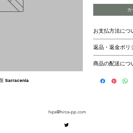
カ
お支払方法につ
輸入予約商品の
返品・返金ポリ
わらず必ず
代金
paypal決済
ご予約後は、受
商品の配送につ
paypalご利
セル出来ません
商品入荷次第、p
商品入荷までに
ヤマト運輸でお
 Sarracenia
内致します。
遅い場合で3～
【商品発送のタ
います。
輸入予約商品は
万が一運送時の
ん
う商品が到着の
商品入荷が近く
hips@hiros-pp.com
り替えさせてい
絡いたしますの
上、同等の商品
い。
御座います。そ
【お届け日時に