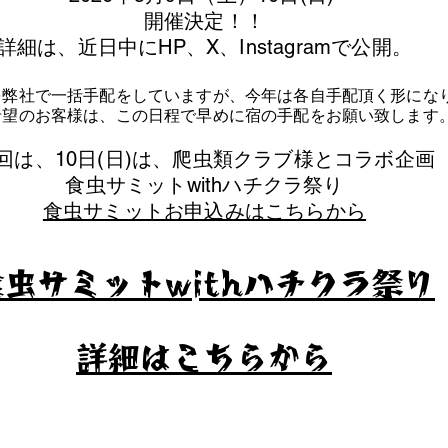
​開催決定！！
詳細は、近日中にHP、X、Instagramで公開。
を弊社で一括手配をしていますが、今年は各自手配頂く形にな
泊希望のお客様は、この日程で早めに宿の手配をお願い致します
今回は、10日(日)は、爬虫類クラブ様とコラボ企画
​食虫サミットwithハチクラ祭り
食虫サミットお申込みはこちらから
食虫サミットwithハチクラ祭り
​詳細はこちらから