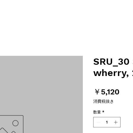
SRU_30 S
wherry,
価
￥5,120
格
消費税抜き
数量
*