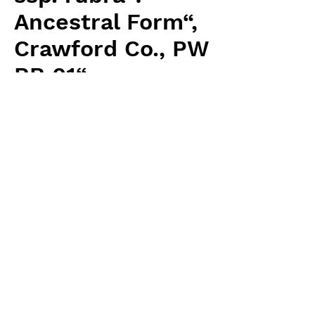
Ancestral Form“,
Crawford Co., PW
RR 01“
価
￥5,120
格
消費税抜き
数量
*
カートに追加する
Carnivrous And More 輸入予約苗
Sarracenia