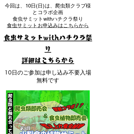
​今回は、10日(日)は、爬虫類クラブ様
とコラボ企画
​食虫サミットwithハチクラ祭り
食虫サミットお申込みはこちらから
食虫サミットwithハチクラ祭
り
​詳細はこちらから
10日のご参加は申し込み不要入場
無料です