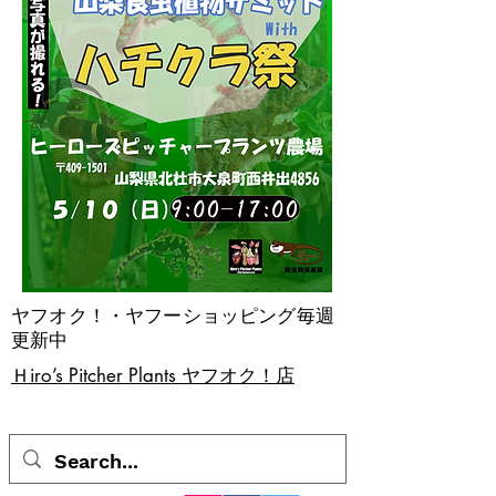
ヤフオク！・ヤフーショッピング毎週
更新中
​Ｈiro’s Pitcher Plants ヤフオク！店