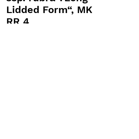
Lidded Form“, MK
RR 4
価
￥5,760
格
消費税抜き
数量
*
カートに追加する
Carnivrous And More 輸入予約苗
Sarracenia
お支払方法について