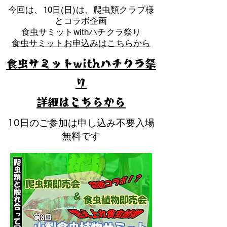
​今回は、10日(日)は、爬虫類クラブ様
とコラボ企画
​食虫サミットwithハチクラ祭り
食虫サミットお申込みはこちらから
食虫サミットwithハチクラ祭
り
​詳細はこちらから
10日のご参加は申し込み不要入場
無料です