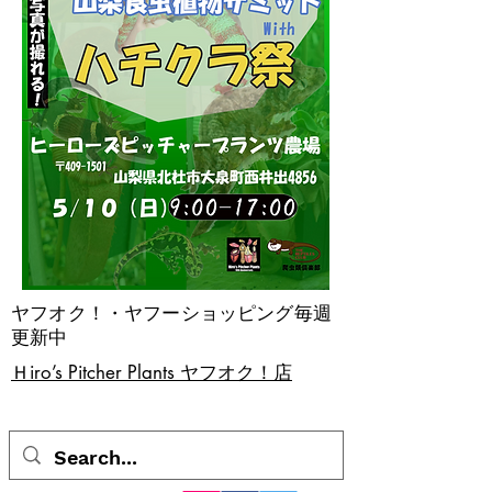
ヤフオク！・ヤフーショッピング毎週
更新中
​Ｈiro’s Pitcher Plants ヤフオク！店