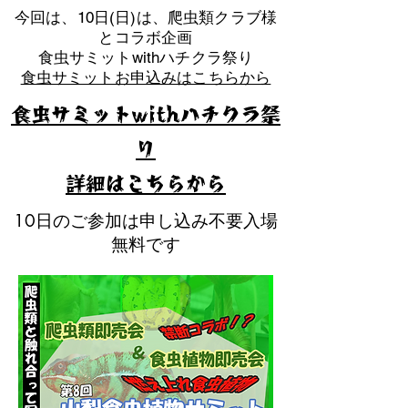
​今回は、10日(日)は、爬虫類クラブ様
とコラボ企画
​食虫サミットwithハチクラ祭り
食虫サミットお申込みはこちらから
食虫サミットwithハチクラ祭
り
​詳細はこちらから
10日のご参加は申し込み不要入場
無料です