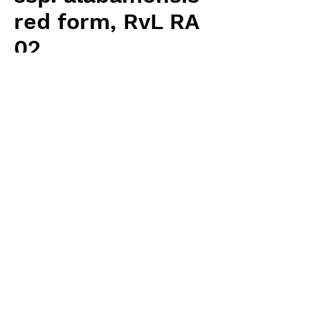
red form, RvL RA
02
価
￥5,760
格
消費税抜き
数量
*
カートに追加する
Carnivrous And More 輸入予約苗
Sarracenia
お支払方法について