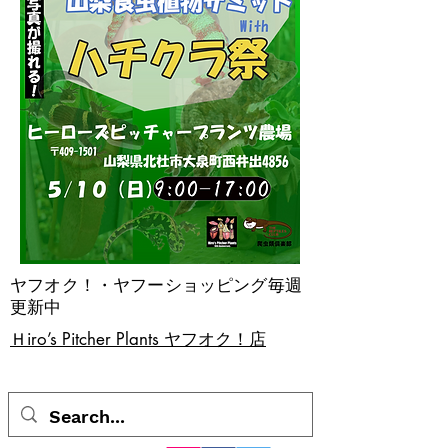
ヤフオク！・ヤフーショッピング毎週
更新中
​Ｈiro’s Pitcher Plants ヤフオク！店