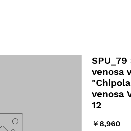
SPU_79 
venosa v
"Chipola
venosa V
12
価
￥8,960