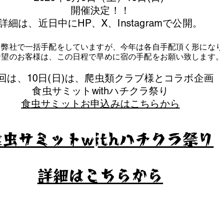
​開催決定！！
詳細は、近日中にHP、X、Instagramで公開。
を弊社で一括手配をしていますが、今年は各自手配頂く形にな
泊希望のお客様は、この日程で早めに宿の手配をお願い致します
今回は、10日(日)は、爬虫類クラブ様とコラボ企画
​食虫サミットwithハチクラ祭り
食虫サミットお申込みはこちらから
食虫サミットwithハチクラ祭り
​詳細はこちらから