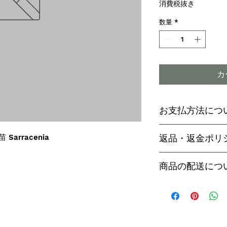
格
消費税抜き
数量
*
カ
お支払方法につ
輸入予約商品の
 Sarracenia
返品・返金ポリ
わらず必ず
代金
paypal決済
ご予約後は、受
商品の配送につ
paypalご利
セル出来ません
商品入荷次第、p
商品入荷までに
ヤマト運輸でお
内致します。
遅い場合で3～
【商品発送のタ
います。
輸入予約商品は