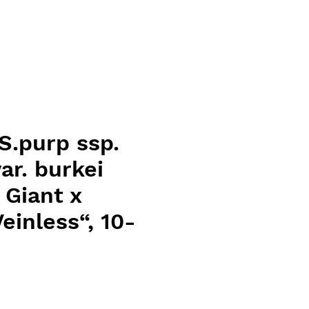
S.purp ssp.
ar. burkei
 Giant x
einless“, 10-