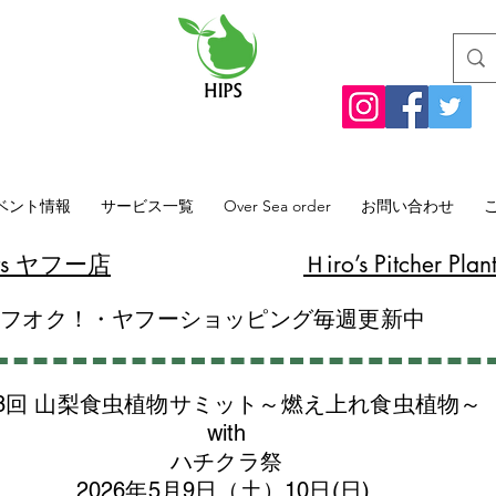
ベント情報
サービス一覧
Over Sea order
お問い合わせ
lants ヤフー店
​Ｈiro’s Pitcher
ヤフオク！・ヤフーショッピング毎週更新中
8回 山梨食虫植物サミット～燃え上れ食虫植物～
with
​ハチクラ祭
2026年5月9日（土）10日(日)