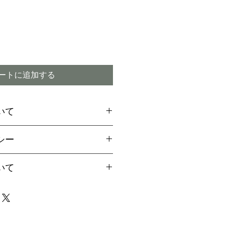
ートに追加する
いて
場合には、お支払方法に関
シー
引換
をご選択ください
ご希望のお客様は備考欄より
付期間内であってもキャン
いて
用の旨お伝えください。
ので予めご了承下さい
aypalご決済の方法をご案
は、早い場合で1～2か月、
届け致します
4か月程度かかる場合もござ
イミング】
事前に配達指定が出来ませ