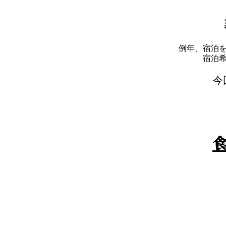
例年、宿泊
​宿
​