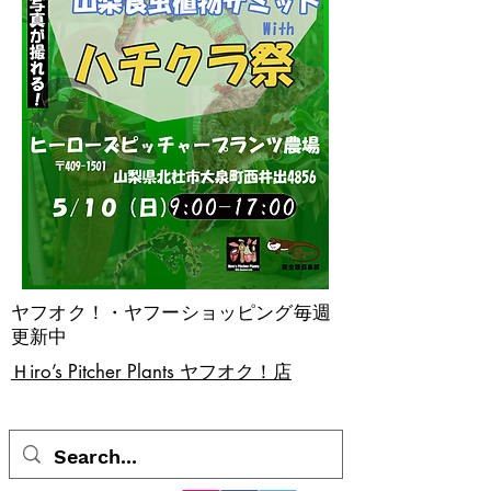
ヤフオク！・ヤフーショッピング毎週
更新中
​Ｈiro’s Pitcher Plants ヤフオク！店