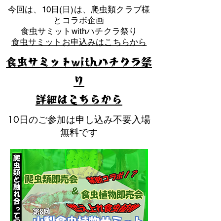
​今回は、10日(日)は、爬虫類クラブ様
とコラボ企画
​食虫サミットwithハチクラ祭り
食虫サミットお申込みはこちらから
食虫サミットwithハチクラ祭
り
​詳細はこちらから
10日のご参加は申し込み不要入場
無料です