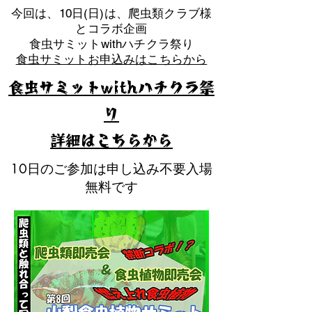
​今回は、10日(日)は、爬虫類クラブ様
とコラボ企画
​食虫サミットwithハチクラ祭り
食虫サミットお申込みはこちらから
食虫サミットwithハチクラ祭
り
​詳細はこちらから
10日のご参加は申し込み不要入場
無料です