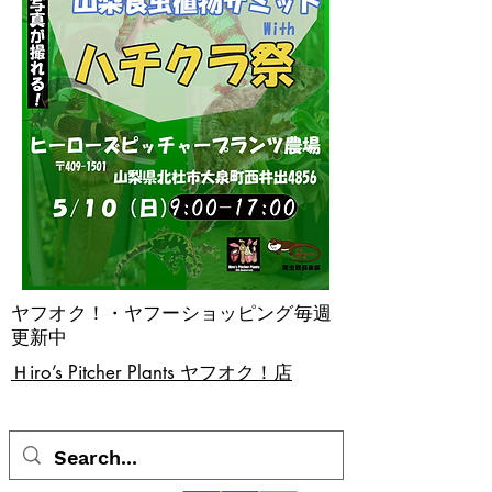
ヤフオク！・ヤフーショッピング毎週
更新中
​Ｈiro’s Pitcher Plants ヤフオク！店