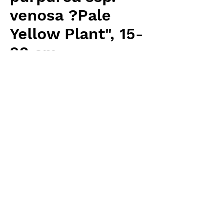
venosa ?Pale
Yellow Plant", 15-
20 cm
価
￥8,320
格
消費税抜き
数量
*
カートに追加する
Carnivrous And More 輸入予約苗
Sarracenia