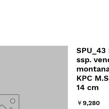
SPU_43 
ssp. ven
montana
KPC M.Sr
14 cm
価
￥9,280