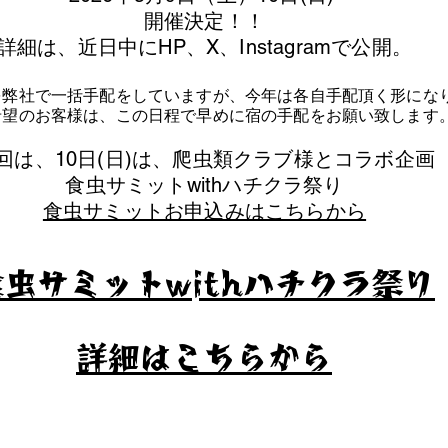
​開催決定！！
詳細は、近日中にHP、X、Instagramで公開。
を弊社で一括手配をしていますが、今年は各自手配頂く形にな
泊希望のお客様は、この日程で早めに宿の手配をお願い致します
今回は、10日(日)は、爬虫類クラブ様とコラボ企画
​食虫サミットwithハチクラ祭り
食虫サミットお申込みはこちらから
食虫サミットwithハチクラ祭り
​詳細はこちらから