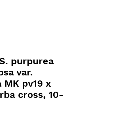
S. purpurea
osa var.
 MK pv19 x
ba cross, 10-