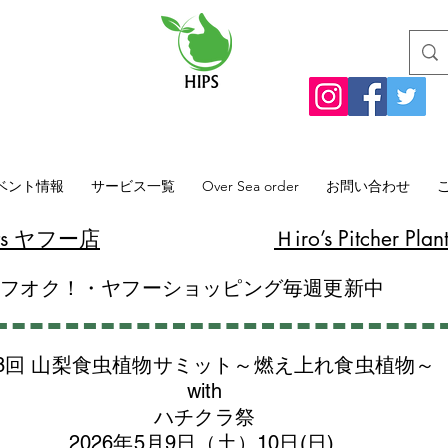
ベント情報
サービス一覧
Over Sea order
お問い合わせ
lants ヤフー店
​Ｈiro’s Pitcher
ヤフオク！・ヤフーショッピング毎週更新中
8回 山梨食虫植物サミット～燃え上れ食虫植物～
with
​ハチクラ祭
2026年5月9日（土）10日(日)