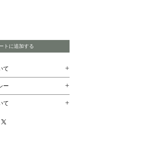
ートに追加する
いて
場合には、お支払方法に関
シー
引換
をご選択ください
ご希望のお客様は備考欄より
付期間内であってもキャン
いて
用の旨お伝えください。
ので予めご了承下さい
aypalご決済の方法をご案
は、早い場合で1～2か月、
届け致します
4か月程度かかる場合もござ
イミング】
事前に配達指定が出来ませ