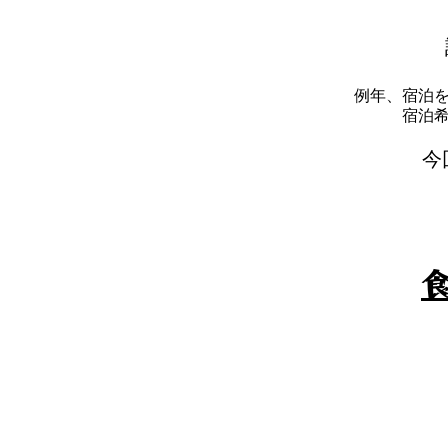
例年、宿泊
​宿
​