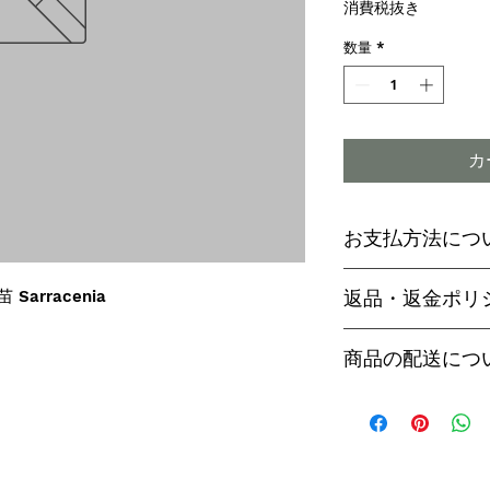
格
消費税抜き
数量
*
カ
お支払方法につ
輸入予約商品の
 Sarracenia
返品・返金ポリ
わらず必ず
代金
paypal決済
ご予約後は、受
商品の配送につ
paypalご利
セル出来ません
商品入荷次第、p
商品入荷までに
ヤマト運輸でお
内致します。
遅い場合で3～
【商品発送のタ
います。
輸入予約商品は