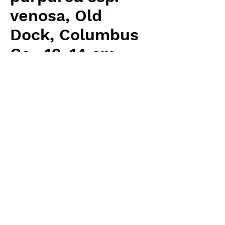
venosa, Old
Dock, Columbus
Co., 10-14 cm
価
￥5,760
格
消費税抜き
数量
*
カートに追加する
Carnivrous And More 輸入予約苗
Sarracenia