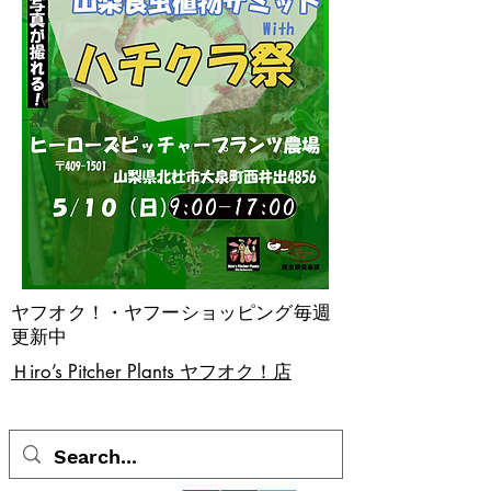
ヤフオク！・ヤフーショッピング毎週
更新中
​Ｈiro’s Pitcher Plants ヤフオク！店