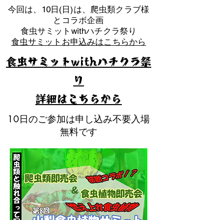
​今回は、10日(日)は、爬虫類クラブ様
とコラボ企画
​食虫サミットwithハチクラ祭り
食虫サミットお申込みはこちらから
食虫サミットwithハチクラ祭
り
​詳細はこちらから
10日のご参加は申し込み不要入場
無料です