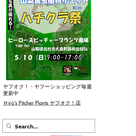
ヤフオク！・ヤフーショッピング毎週
更新中
​Ｈiro’s Pitcher Plants ヤフオク！店