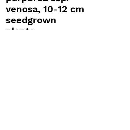
venosa, 10-12 cm
seedgrown
plants
価
￥5,120
格
消費税抜き
数量
*
カートに追加する
Carnivrous And More 輸入予約苗
Sarracenia