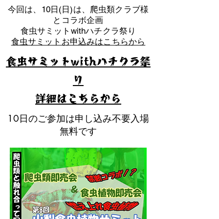
​今回は、10日(日)は、爬虫類クラブ様
とコラボ企画
​食虫サミットwithハチクラ祭り
食虫サミットお申込みはこちらから
食虫サミットwithハチクラ祭
り
​詳細はこちらから
10日のご参加は申し込み不要入場
無料です