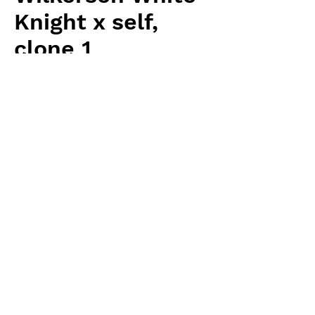
Knight x self,
clone 1
価
￥8,960
格
消費税抜き
数量
*
カートに追加する
Carnivrous And More 輸入予約苗
Sarracenia
お支払方法について