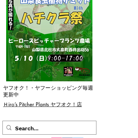
ヤフオク！・ヤフーショッピング毎週
更新中
​Ｈiro’s Pitcher Plants ヤフオク！店