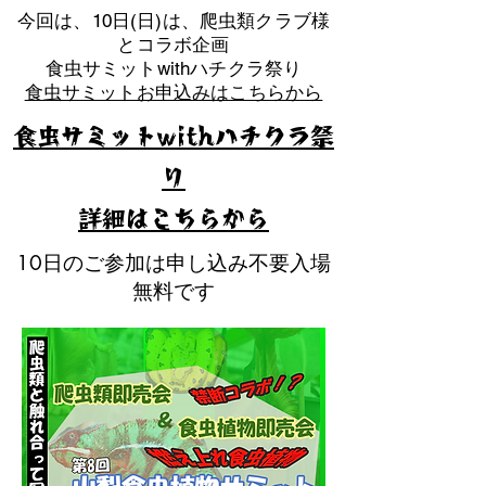
​今回は、10日(日)は、爬虫類クラブ様
とコラボ企画
​食虫サミットwithハチクラ祭り
食虫サミットお申込みはこちらから
食虫サミットwithハチクラ祭
り
​詳細はこちらから
10日のご参加は申し込み不要入場
無料です