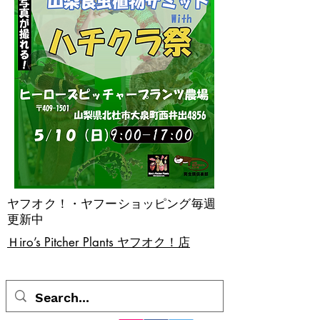
ヤフオク！・ヤフーショッピング毎週
更新中
​Ｈiro’s Pitcher Plants ヤフオク！店