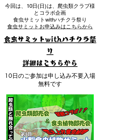
​今回は、10日(日)は、爬虫類クラブ様
とコラボ企画
​食虫サミットwithハチクラ祭り
食虫サミットお申込みはこちらから
食虫サミットwithハチクラ祭
り
​詳細はこちらから
10日のご参加は申し込み不要入場
無料です