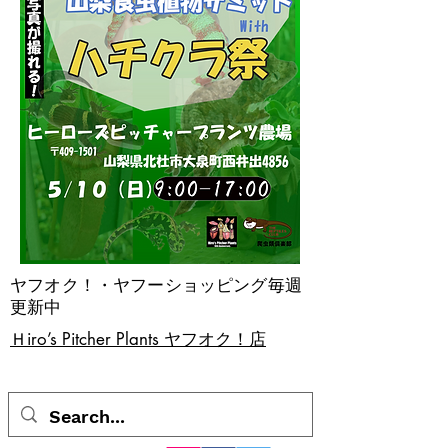
ヤフオク！・ヤフーショッピング毎週
更新中
​Ｈiro’s Pitcher Plants ヤフオク！店