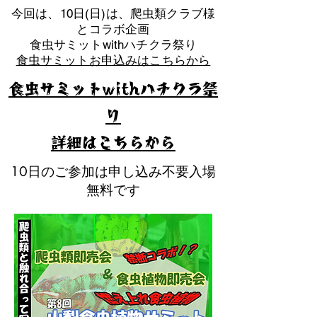
​今回は、10日(日)は、爬虫類クラブ様
とコラボ企画
​食虫サミットwithハチクラ祭り
食虫サミットお申込みはこちらから
食虫サミットwithハチクラ祭
り
​詳細はこちらから
10日のご参加は申し込み不要入場
無料です