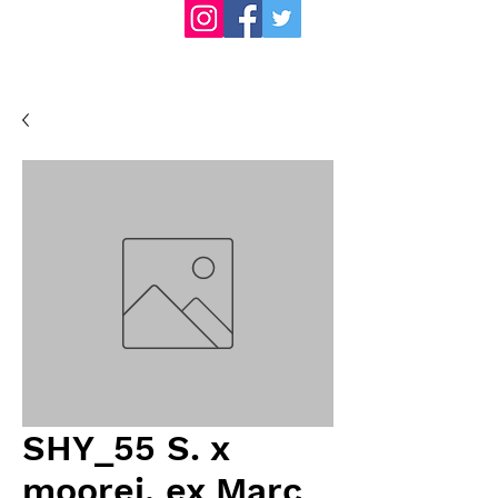
SHY_55 S. x
moorei, ex Marc