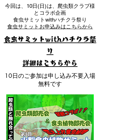
​今回は、10日(日)は、爬虫類クラブ様
とコラボ企画
​食虫サミットwithハチクラ祭り
食虫サミットお申込みはこちらから
食虫サミットwithハチクラ祭
り
​詳細はこちらから
10日のご参加は申し込み不要入場
無料です