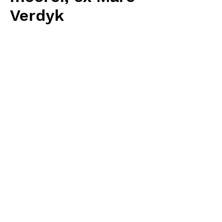
Verdyk
価
￥5,120
格
消費税抜き
数量
*
カートに追加する
Carnivrous And More 輸入予約苗
Sarracenia
お支払方法について
輸入予約商品の場合には、お支払
返品・返金ポリシー