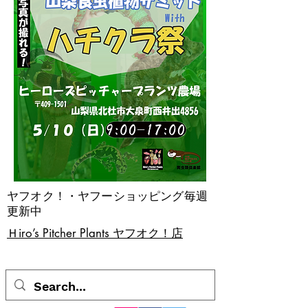
ヤフオク！・ヤフーショッピング毎週
更新中
​Ｈiro’s Pitcher Plants ヤフオク！店