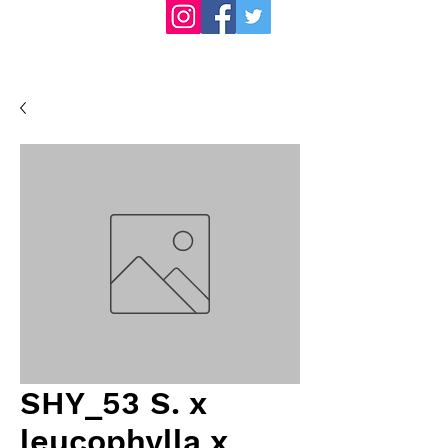
SHY_53 S. x
leucophylla x