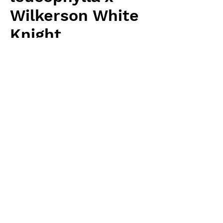
Wilkerson White
Knight
価
￥6,400
格
消費税抜き
数量
*
カートに追加する
Carnivrous And More 輸入予約苗
Sarracenia
お支払方法について