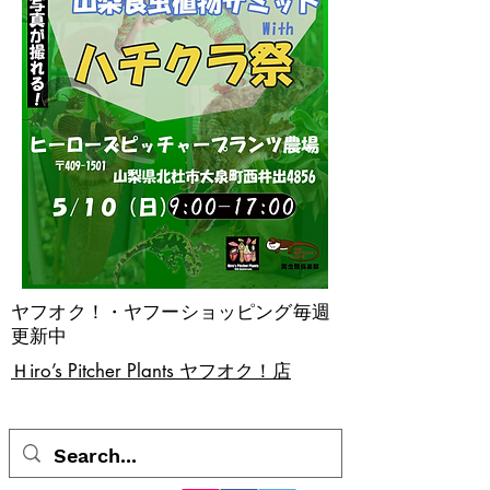
ヤフオク！・ヤフーショッピング毎週
更新中
​Ｈiro’s Pitcher Plants ヤフオク！店