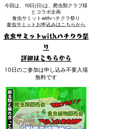
​今回は、10日(日)は、爬虫類クラブ様
とコラボ企画
​食虫サミットwithハチクラ祭り
食虫サミットお申込みはこちらから
食虫サミットwithハチクラ祭
り
​詳細はこちらから
10日のご参加は申し込み不要入場
無料です