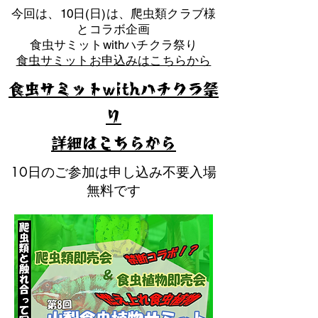
​今回は、10日(日)は、爬虫類クラブ様
とコラボ企画
​食虫サミットwithハチクラ祭り
食虫サミットお申込みはこちらから
食虫サミットwithハチクラ祭
り
​詳細はこちらから
10日のご参加は申し込み不要入場
無料です