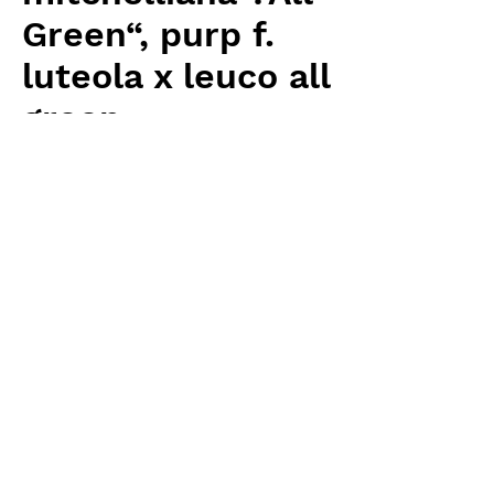
Green“, purp f.
luteola x leuco all
green
価
￥5,760
格
消費税抜き
数量
*
カートに追加する
Carnivrous And More 輸入予約苗
Sarracenia