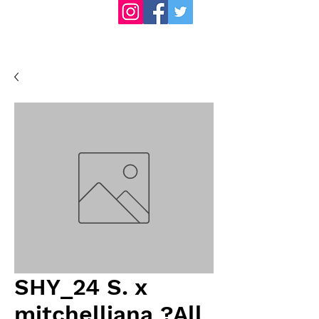
SHY_24 S. x
mitchelliana ?All