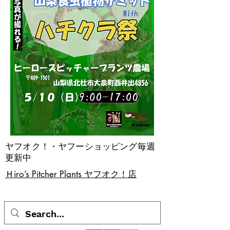
ヤフオク！・ヤフーショッピング毎週
更新中
​Ｈiro’s Pitcher Plants ヤフオク！店