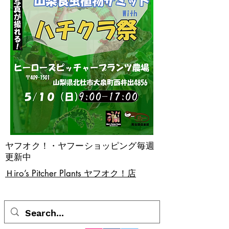
ヤフオク！・ヤフーショッピング毎週
更新中
​Ｈiro’s Pitcher Plants ヤフオク！店