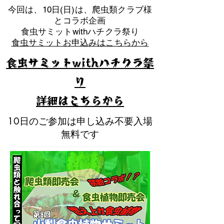
​今回は、10日(日)は、爬虫類クラブ様
とコラボ企画
​食虫サミットwithハチクラ祭り
食虫サミットお申込みはこちらから
食虫サミットwithハチクラ祭
り
​詳細はこちらから
10日のご参加は申し込み不要入場
無料です