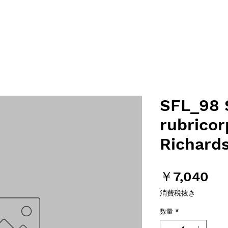
SFL_98 S
rubricor
Richard
価
￥7,040
格
消費税抜き
数量
*