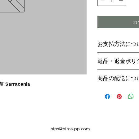
カ
お支払方法につ
輸入予約商品の
返品・返金ポリ
わらず必ず
代金
paypal決済
ご予約後は、受
商品の配送につ
paypalご利
セル出来ません
 Sarracenia
商品入荷次第、p
商品入荷までに
ヤマト運輸でお
内致します。
遅い場合で3～
【商品発送のタ
います。
輸入予約商品は
万が一運送時の
ん
う商品が到着の
商品入荷が近く
hips@hiros-pp.com
り替えさせてい
絡いたしますの