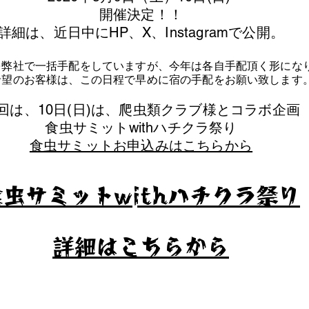
​開催決定！！
詳細は、近日中にHP、X、Instagramで公開。
を弊社で一括手配をしていますが、今年は各自手配頂く形にな
泊希望のお客様は、この日程で早めに宿の手配をお願い致します
今回は、10日(日)は、爬虫類クラブ様とコラボ企画
​食虫サミットwithハチクラ祭り
食虫サミットお申込みはこちらから
食虫サミットwithハチクラ祭り
​詳細はこちらから