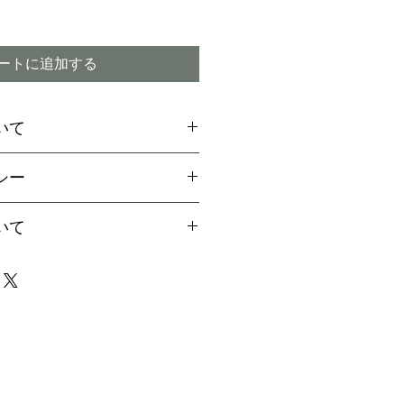
ートに追加する
いて
場合には、お支払方法に関
シー
引換
をご選択ください
ご希望のお客様は備考欄より
付期間内であってもキャン
いて
用の旨お伝えください。
ので予めご了承下さい
aypalご決済の方法をご案
は、早い場合で1～2か月、
届け致します
4か月程度かかる場合もござ
イミング】
事前に配達指定が出来ませ
商品の破損または注文と違
場合は、責任を持ってお取
なりましたら、事前にご連
ただきますが、商品の特性
で、迅速にお受け取り下さ