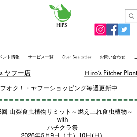
ベント情報
サービス一覧
Over Sea order
お問い合わせ
lants ヤフー店
​Ｈiro’s Pitcher
ヤフオク！・ヤフーショッピング毎週更新中
8回 山梨食虫植物サミット～燃え上れ食虫植物～
with
​ハチクラ祭
2026年5月9日（土）10日(日)