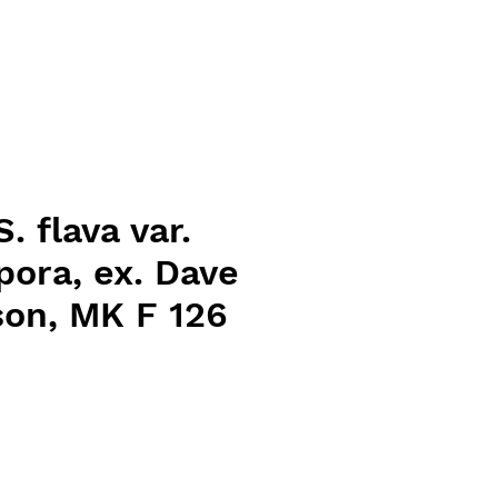
. flava var.
pora, ex. Dave
son, MK F 126