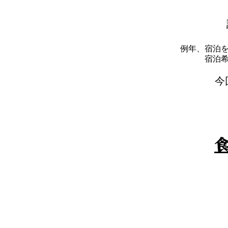
例年、宿泊
​宿
​