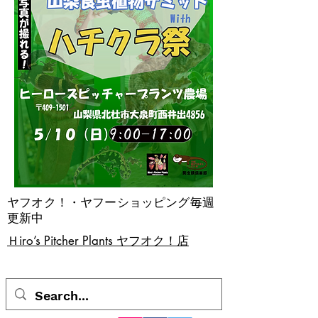
ヤフオク！・ヤフーショッピング毎週
更新中
​Ｈiro’s Pitcher Plants ヤフオク！店