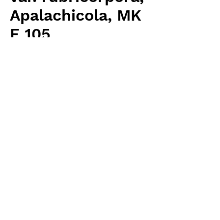
Apalachicola, MK
F 105
価
￥6,400
格
消費税抜き
数量
*
カートに追加する
Carnivrous And More 輸入予約苗
Sarracenia
お支払方法について