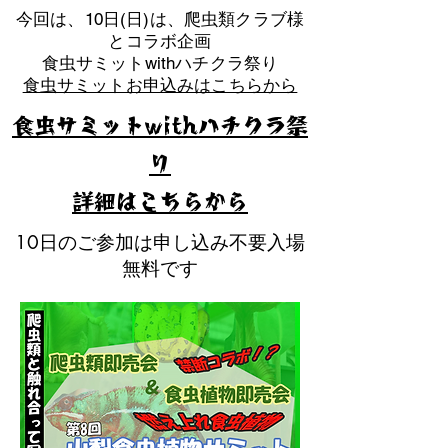
​今回は、10日(日)は、爬虫類クラブ様
とコラボ企画
​食虫サミットwithハチクラ祭り
食虫サミットお申込みはこちらから
食虫サミットwithハチクラ祭
り
​詳細はこちらから
10日のご参加は申し込み不要入場
無料です