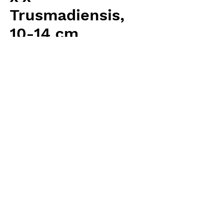
Trusmadiensis,
10-14 cm
価
￥10,880
格
消費税抜き
数量
*
カートに追加する
Carnivrous And More 輸入予約苗
Nepenthes
お支払方法について