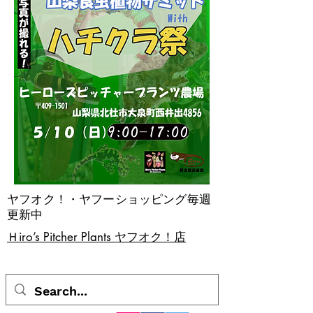
ヤフオク！・ヤフーショッピング毎週
更新中
​Ｈiro’s Pitcher Plants ヤフオク！店