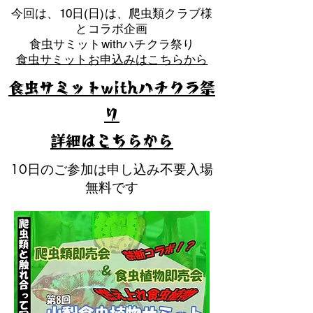
​今回は、10日(日)は、爬虫類クラブ様
とコラボ企画
​食虫サミットwithハチクラ祭り
食虫サミットお申込みはこちらから
食虫サミットwithハチクラ祭
り
​詳細はこちらから
10日のご参加は申し込み不要入場
無料です