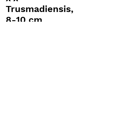
Trusmadiensis,
8-10 cm
価
￥8,960
格
消費税抜き
数量
*
カートに追加する
Carnivrous And More 輸入予約苗
Nepenthes
お支払方法について