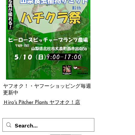
ヤフオク！・ヤフーショッピング毎週
更新中
​Ｈiro’s Pitcher Plants ヤフオク！店