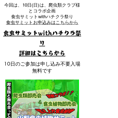
​今回は、10日(日)は、爬虫類クラブ様
とコラボ企画
​食虫サミットwithハチクラ祭り
食虫サミットお申込みはこちらから
食虫サミットwithハチクラ祭
り
​詳細はこちらから
10日のご参加は申し込み不要入場
無料です