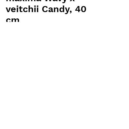
veitchii Candy, 40
cm
価
￥16,000
格
消費税抜き
数量
*
カートに追加する
Carnivrous And More 輸入予約苗
Nepenthes
お支払方法について