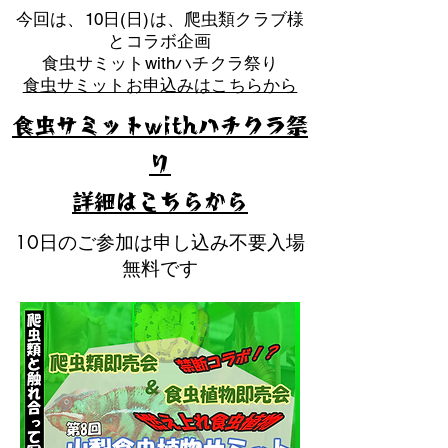
​今回は、10日(日)は、爬虫類クラブ様
とコラボ企画
​食虫サミットwithハチクラ祭り
食虫サミットお申込みはこちらから
食虫サミットwithハチクラ祭
り
​詳細はこちらから
10日のご参加は申し込み不要入場
無料です