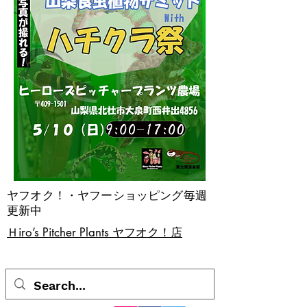
ヤフオク！・ヤフーショッピング毎週
更新中
​Ｈiro’s Pitcher Plants ヤフオク！店