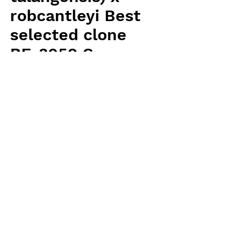
robcantleyi Best
selected clone
BE-3959 S
価
￥3,100
格
消費税抜き
数量
*
カートに追加する
Borneo Exotics 輸入予約苗 Highland
Type