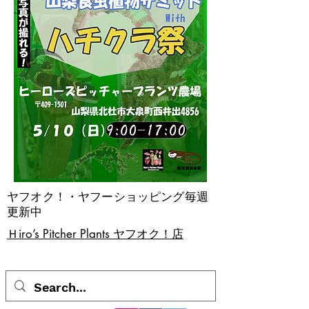
ヤフオク！・ヤフーショッピング毎週
更新中
​Ｈiro’s Pitcher Plants ヤフオク！店