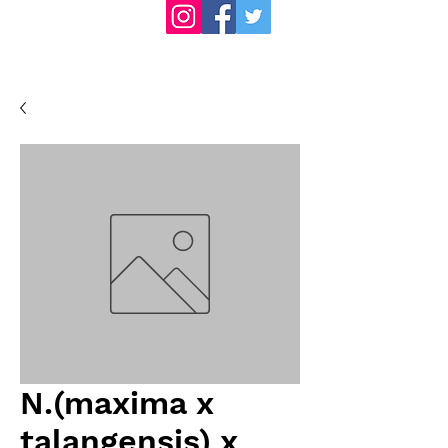
N.(maxima x
talangensis) x