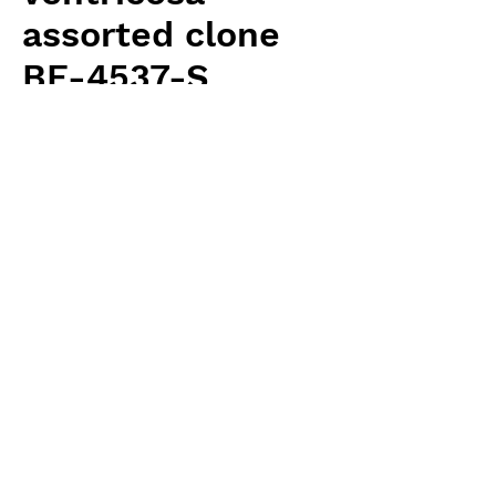
assorted clone
BE-4537-S
価
￥2,500
格
消費税抜き
数量
*
カートに追加する
Borneo Exotics 輸入予約苗 Highland
Type
お支払方法について