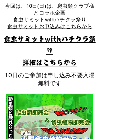
​今回は、10日(日)は、爬虫類クラブ様
とコラボ企画
​食虫サミットwithハチクラ祭り
食虫サミットお申込みはこちらから
食虫サミットwithハチクラ祭
り
​詳細はこちらから
10日のご参加は申し込み不要入場
無料です