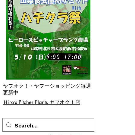
ヤフオク！・ヤフーショッピング毎週
更新中
​Ｈiro’s Pitcher Plants ヤフオク！店