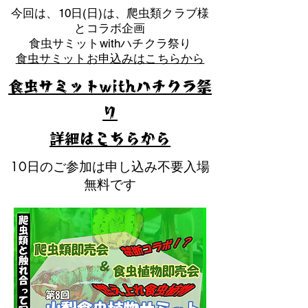
​今回は、10日(日)は、爬虫類クラブ様
とコラボ企画
​食虫サミットwithハチクラ祭り
食虫サミットお申込みはこちらから
食虫サミットwithハチクラ祭
り
​詳細はこちらから
10日のご参加は申し込み不要入場
無料です