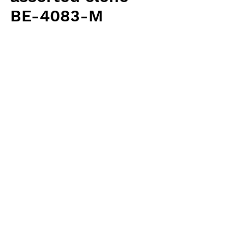
BE-4083-M
価
￥13,000
格
消費税抜き
数量
*
カートに追加する
Borneo Exotics 輸入予約苗 Highland
Type
お支払方法について
輸入予約商品の場合には、お支払
返品・返金ポリシー