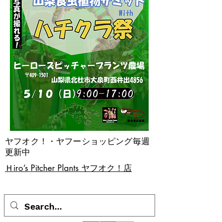
ヤフオク！・ヤフーショッピング毎週
更新中
​Ｈiro’s Pitcher Plants ヤフオク！店