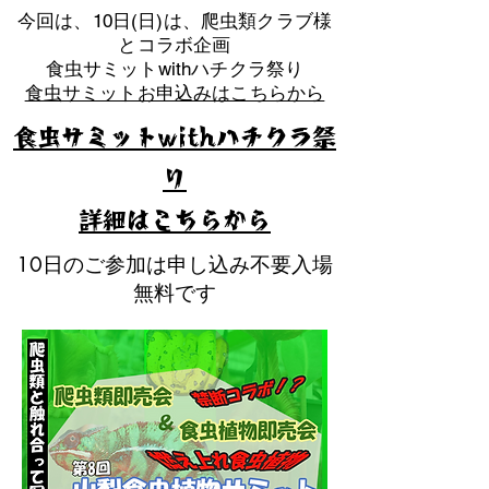
​今回は、10日(日)は、爬虫類クラブ様
とコラボ企画
​食虫サミットwithハチクラ祭り
食虫サミットお申込みはこちらから
食虫サミットwithハチクラ祭
り
​詳細はこちらから
10日のご参加は申し込み不要入場
無料です