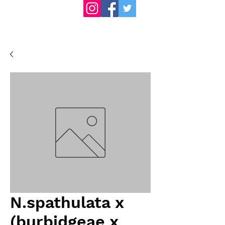
N.spathulata x
(burbidgeae x