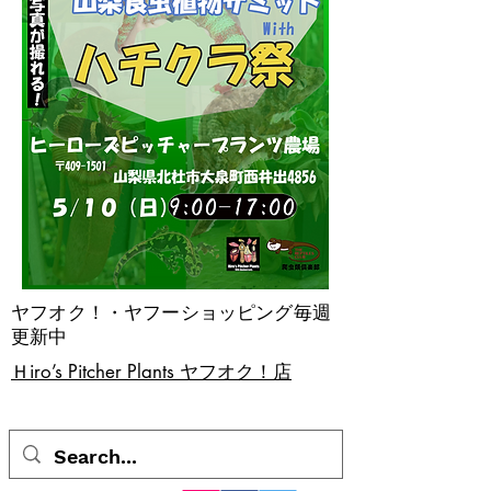
ヤフオク！・ヤフーショッピング毎週
更新中
​Ｈiro’s Pitcher Plants ヤフオク！店