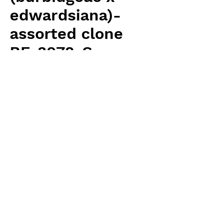
edwardsiana)-
assorted clone
BE-3978-S
Price
¥4,200
Excluding 消費税
Quantity
*
Add to Cart
Borneo Exotics 輸入予約苗 Highland
Type