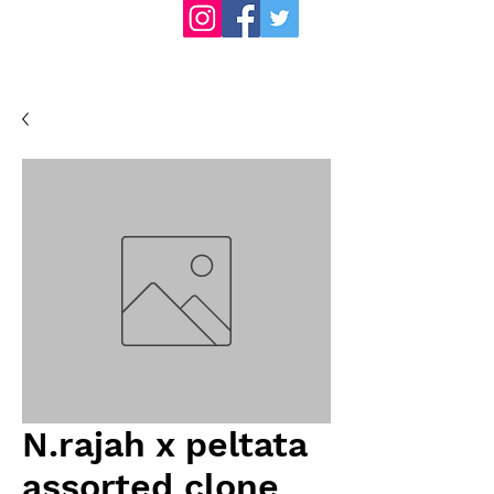
N.rajah x peltata
assorted clone