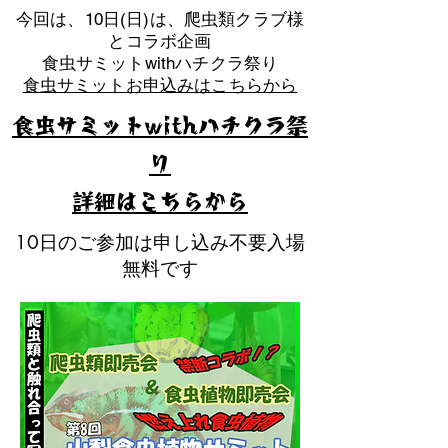
​今回は、10日(日)は、爬虫類クラブ様
とコラボ企画
​食虫サミットwithハチクラ祭り
食虫サミットお申込みはこちらから
食虫サミットwithハチクラ祭
り
​詳細はこちらから
10日のご参加は申し込み不要入場
無料です