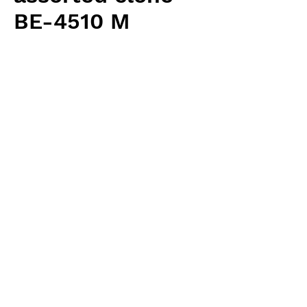
BE-4510 M
価
￥8,800
格
消費税抜き
数量
*
カートに追加する
Borneo Exotics 輸入予約苗 Highland
Type
お支払方法について
輸入予約商品の場合には、お支払
返品・返金ポリシー