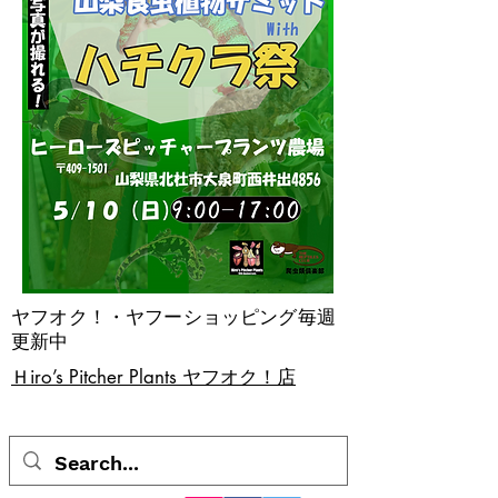
ヤフオク！・ヤフーショッピング毎週
更新中
​Ｈiro’s Pitcher Plants ヤフオク！店