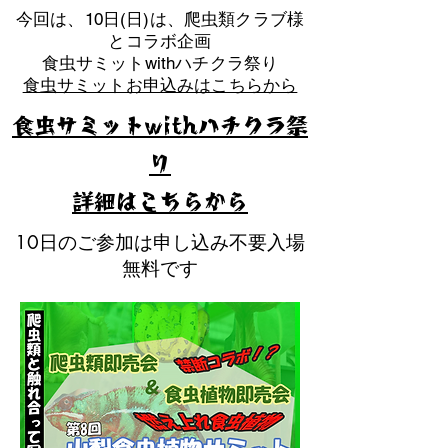
​今回は、10日(日)は、爬虫類クラブ様
とコラボ企画
​食虫サミットwithハチクラ祭り
食虫サミットお申込みはこちらから
食虫サミットwithハチクラ祭
り
​詳細はこちらから
10日のご参加は申し込み不要入場
無料です