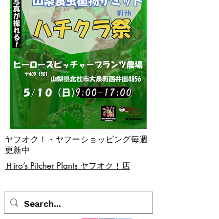
ヤフオク！・ヤフーショッピング毎週
更新中
​Ｈiro’s Pitcher Plants ヤフオク！店