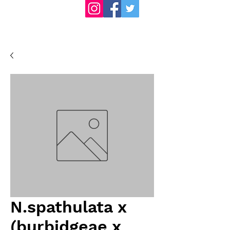
N.spathulata x
(burbidgeae x