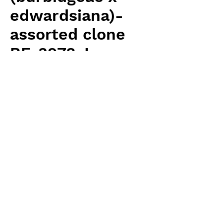
edwardsiana)-
assorted clone
BE-3978-L
価
￥8,400
格
消費税抜き
数量
*
カートに追加する
Borneo Exotics 輸入予約苗 Highland
Type