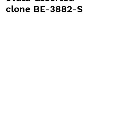
clone BE-3882-S
価
￥3,100
格
消費税抜き
数量
*
カートに追加する
Borneo Exotics 輸入予約苗 Highland
Type
お支払方法について
輸入予約商品の場合には、お支払
返品・返金ポリシー