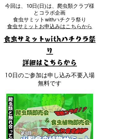
​今回は、10日(日)は、爬虫類クラブ様
とコラボ企画
​食虫サミットwithハチクラ祭り
食虫サミットお申込みはこちらから
食虫サミットwithハチクラ祭
り
​詳細はこちらから
10日のご参加は申し込み不要入場
無料です