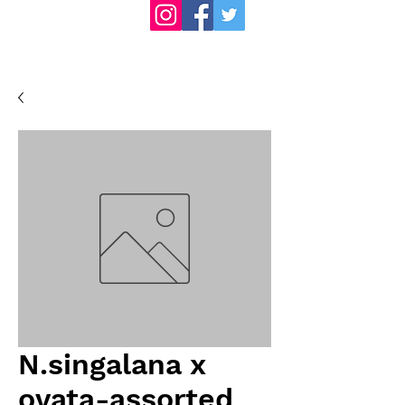
N.singalana x
ovata-assorted