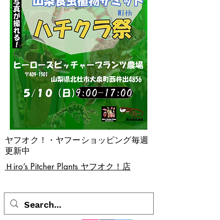
ヤフオク！・ヤフーショッピング毎週
更新中
​Ｈiro’s Pitcher Plants ヤフオク！店