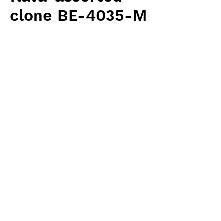
clone BE-4035-M
価
￥2,600
格
消費税抜き
数量
*
カートに追加する
Borneo Exotics 輸入予約苗 Highland
Type
お支払方法について
輸入予約商品の場合には、お支払
返品・返金ポリシー