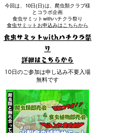
​今回は、10日(日)は、爬虫類クラブ様
とコラボ企画
​食虫サミットwithハチクラ祭り
食虫サミットお申込みはこちらから
食虫サミットwithハチクラ祭
り
​詳細はこちらから
10日のご参加は申し込み不要入場
無料です