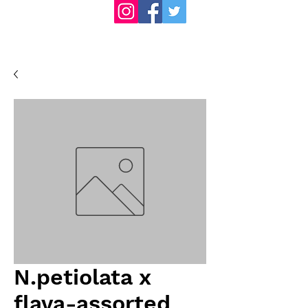
N.petiolata x
flava-assorted