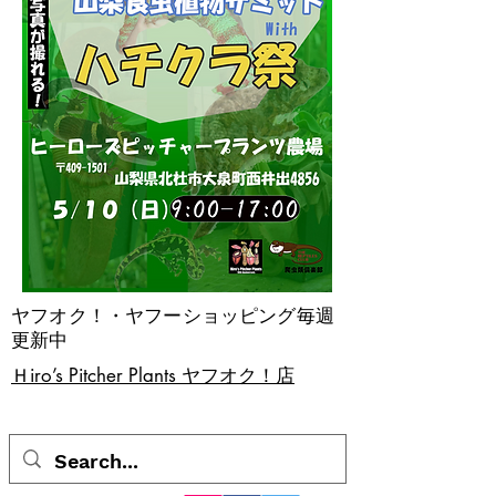
ヤフオク！・ヤフーショッピング毎週
更新中
​Ｈiro’s Pitcher Plants ヤフオク！店