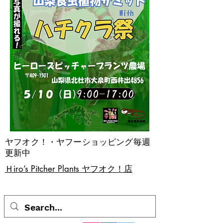
ヤフオク！・ヤフーショッピング毎週
更新中
​Ｈiro’s Pitcher Plants ヤフオク！店