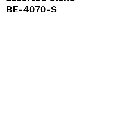
BE-4070-S
価
￥2,500
格
消費税抜き
数量
*
カートに追加する
Borneo Exotics 輸入予約苗 Highland
Type
お支払方法について
輸入予約商品の場合には、お支払
返品・返金ポリシー