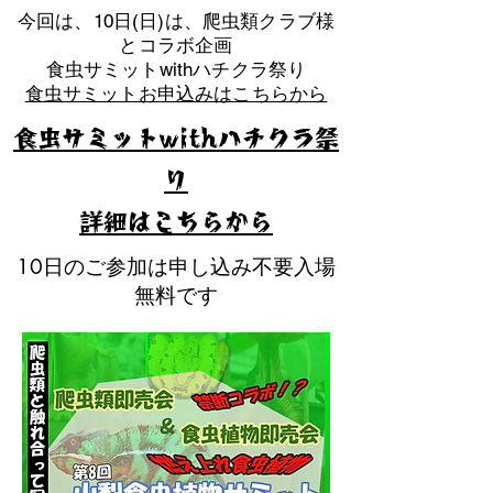
​今回は、10日(日)は、爬虫類クラブ様
とコラボ企画
​食虫サミットwithハチクラ祭り
食虫サミットお申込みはこちらから
食虫サミットwithハチクラ祭
り
​詳細はこちらから
10日のご参加は申し込み不要入場
無料です