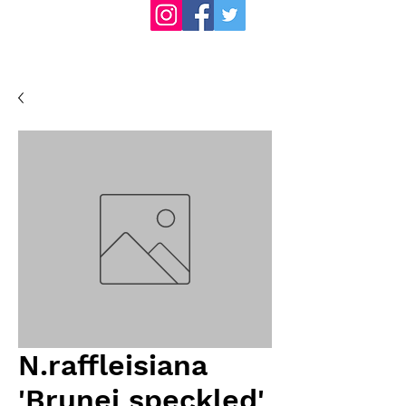
N.raffleisiana
'Brunei speckled'