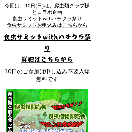
​今回は、10日(日)は、爬虫類クラブ様
とコラボ企画
​食虫サミットwithハチクラ祭り
食虫サミットお申込みはこちらから
食虫サミットwithハチクラ祭
り
​詳細はこちらから
10日のご参加は申し込み不要入場
無料です