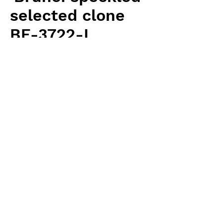
selected clone
BE-3722-L
価
￥6,300
格
消費税抜き
数量
*
カートに追加する
Borneo Exotics 輸入予約苗 Low land
Type
お支払方法について