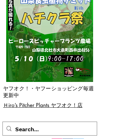
ヤフオク！・ヤフーショッピング毎週
更新中
​Ｈiro’s Pitcher Plants ヤフオク！店