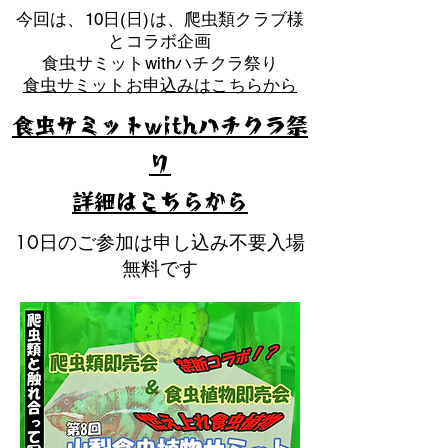
​今回は、10日(日)は、爬虫類クラブ様
とコラボ企画
​食虫サミットwithハチクラ祭り
食虫サミットお申込みはこちらから
食虫サミットwithハチクラ祭
り
​詳細はこちらから
10日のご参加は申し込み不要入場
無料です