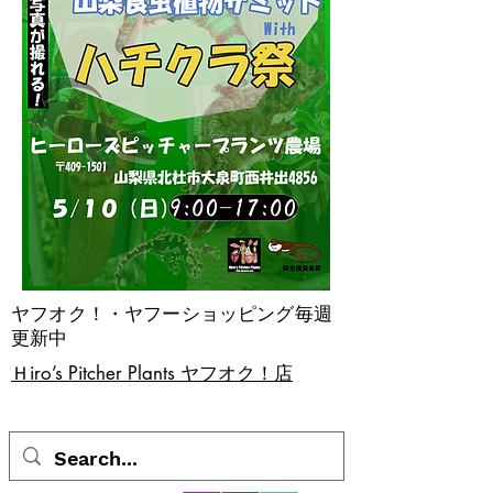
ヤフオク！・ヤフーショッピング毎週
更新中
​Ｈiro’s Pitcher Plants ヤフオク！店