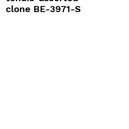
clone BE-3971-S
価
￥3,100
格
消費税抜き
数量
*
カートに追加する
Borneo Exotics 輸入予約苗 Highland
Type
お支払方法について
輸入予約商品の場合には、お支払
返品・返金ポリシー