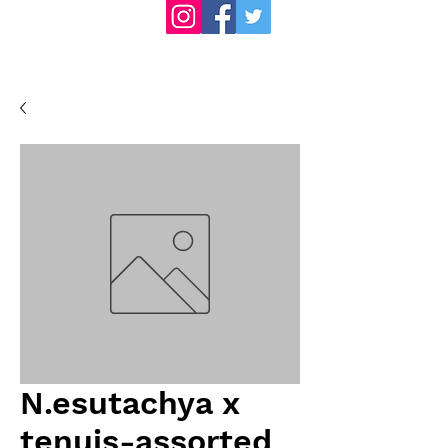
N.esutachya x
tenuis-assorted