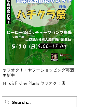
ヤフオク！・ヤフーショッピング毎週
更新中
​Ｈiro’s Pitcher Plants ヤフオク！店