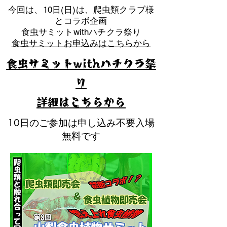
​今回は、10日(日)は、爬虫類クラブ様
とコラボ企画
​食虫サミットwithハチクラ祭り
食虫サミットお申込みはこちらから
食虫サミットwithハチクラ祭
り
​詳細はこちらから
10日のご参加は申し込み不要入場
無料です