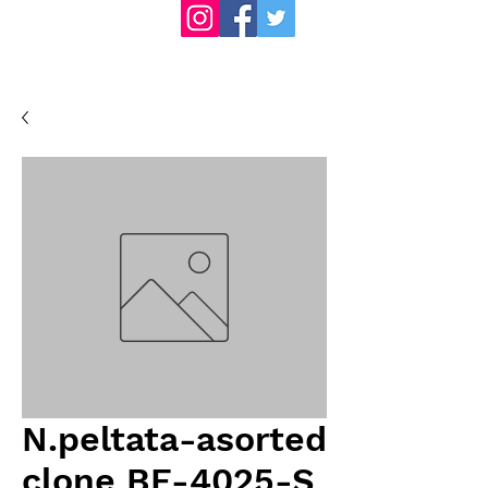
N.peltata-asorted
clone BE-4025-S