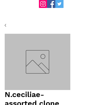
N.ceciliae-
assorted clone