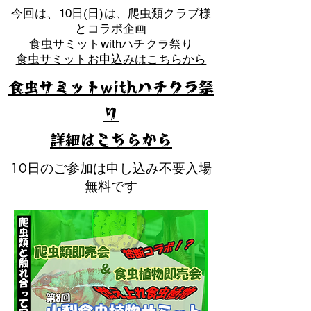
​今回は、10日(日)は、爬虫類クラブ様
とコラボ企画
​食虫サミットwithハチクラ祭り
食虫サミットお申込みはこちらから
食虫サミットwithハチクラ祭
り
​詳細はこちらから
10日のご参加は申し込み不要入場
無料です