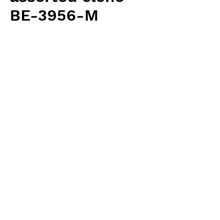
BE-3956-M
価
￥4,700
格
消費税抜き
数量
*
カートに追加する
Borneo Exotics 輸入予約苗 Highland
Type
お支払方法について
輸入予約商品の場合には、お支払
返品・返金ポリシー