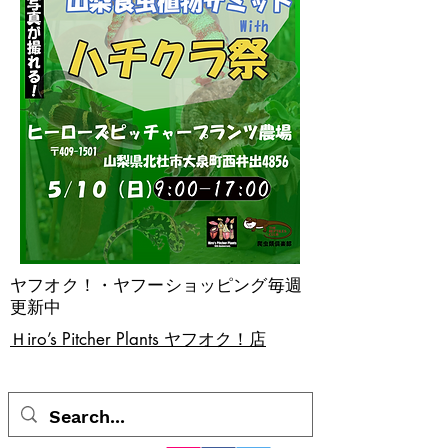
ヤフオク！・ヤフーショッピング毎週
更新中
​Ｈiro’s Pitcher Plants ヤフオク！店