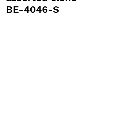
BE-4046-S
価
￥3,000
格
消費税抜き
数量
*
カートに追加する
Borneo Exotics 輸入予約苗 Highland
Type
お支払方法について
輸入予約商品の場合には、お支払
返品・返金ポリシー