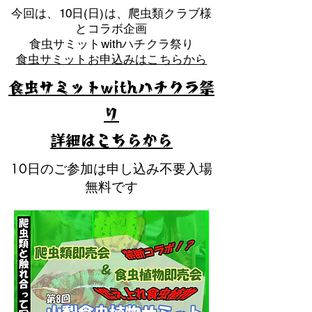
​今回は、10日(日)は、爬虫類クラブ様
とコラボ企画
​食虫サミットwithハチクラ祭り
食虫サミットお申込みはこちらから
食虫サミットwithハチクラ祭
り
​詳細はこちらから
10日のご参加は申し込み不要入場
無料です