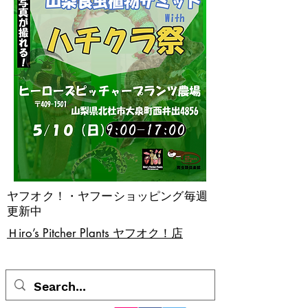
ヤフオク！・ヤフーショッピング毎週
更新中
​Ｈiro’s Pitcher Plants ヤフオク！店