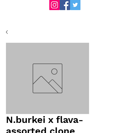
N.burkei x flava-
assorted clone