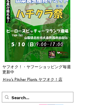
ヤフオク！・ヤフーショッピング毎週
更新中
​Ｈiro’s Pitcher Plants ヤフオク！店