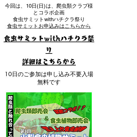
​今回は、10日(日)は、爬虫類クラブ様
とコラボ企画
​食虫サミットwithハチクラ祭り
食虫サミットお申込みはこちらから
食虫サミットwithハチクラ祭
り
​詳細はこちらから
10日のご参加は申し込み不要入場
無料です