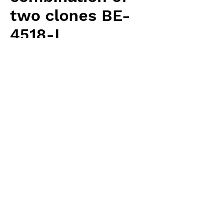
two clones BE-
4518-L
価
￥8,400
格
消費税抜き
数量
*
カートに追加する
Borneo Exotics 輸入予約苗 Low land
Type
お支払方法について