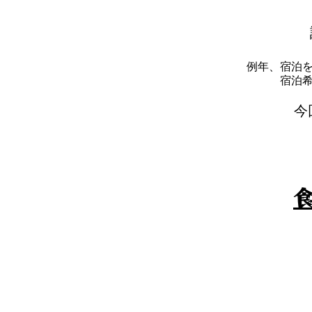
例年、宿泊
​宿
​