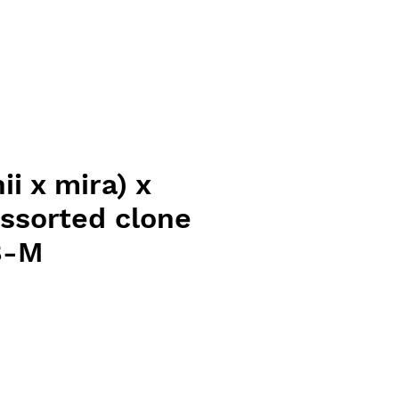
ii x mira) x
assorted clone
8-M