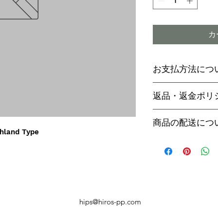
カ
お支払方法につ
輸入予約商品の
返品・返金ポリ
わらず必ず
代金
paypal決済
ご予約後は、受
商品の配送につ
paypalご利
セル出来ません
hland Type
商品入荷次第、p
商品入荷までに
ヤマト運輸でお
内致します。
遅い場合で3～
【商品発送のタ
います。
輸入予約商品は
万が一運送時の
ん
う商品が到着の
商品入荷が近く
hips@hiros-pp.com
り替えさせてい
絡いたしますの