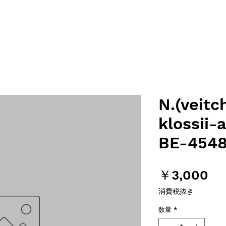
N.(veitch
klossii-
BE-454
価
￥3,000
格
消費税抜き
数量
*