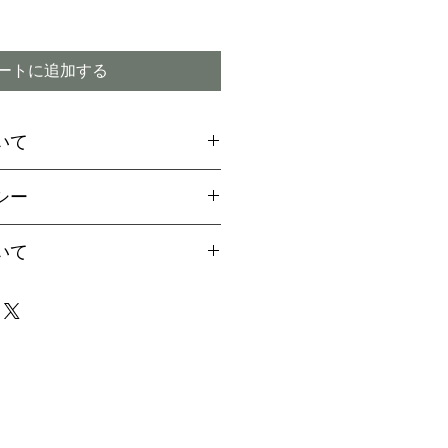
ートに追加する
いて
場合には、お支払方法に関
シー
引換
をご選択ください
ご希望のお客様は備考欄より
付期間内であってもキャン
いて
用の旨お伝えください。
ので予めご了承下さい
aypalご決済の方法をご案
は、早い場合で1～2か月、
届け致します
4か月程度かかる場合もござ
イミング】
事前に配達指定が出来ませ
商品の破損または注文と違
場合は、責任を持ってお取
なりましたら、事前にご連
ただきますが、商品の特性
で、迅速にお受け取り下さ