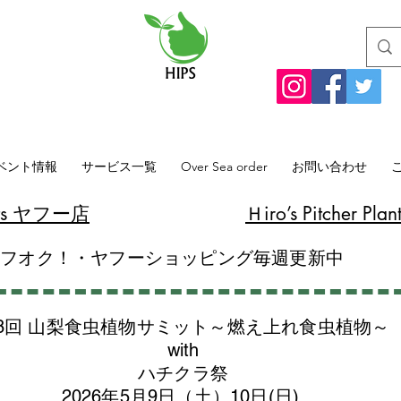
ベント情報
サービス一覧
Over Sea order
お問い合わせ
lants ヤフー店
​Ｈiro’s Pitcher
ヤフオク！・ヤフーショッピング毎週更新中
8回 山梨食虫植物サミット～燃え上れ食虫植物～
with
​ハチクラ祭
2026年5月9日（土）10日(日)