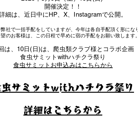
​開催決定！！
詳細は、近日中にHP、X、Instagramで公開。
を弊社で一括手配をしていますが、今年は各自手配頂く形にな
泊希望のお客様は、この日程で早めに宿の手配をお願い致します
今回は、10日(日)は、爬虫類クラブ様とコラボ企画
​食虫サミットwithハチクラ祭り
食虫サミットお申込みはこちらから
食虫サミットwithハチクラ祭り
​詳細はこちらから